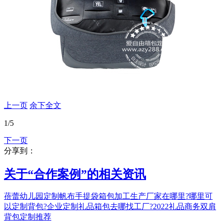
上一页
余下全文
1
/5
下一页
分享到：
关于“
合作案例
”的相关资讯
蓓蕾幼儿园定制帆布手提袋
箱包加工生产厂家在哪里?
哪里可
以定制背包?
企业定制礼品箱包去哪找工厂?
2022礼品商务双肩
背包定制推荐