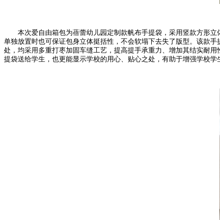
本次爱自由箱包为蓓蕾幼儿园定制款帆布手提袋，采用竖款方形立体设
单独放置时也可保证包身立体挺括性，不会软塌下去失了版型。该款手
处，均采用多重打枣加固车缝工艺，提高提手承重力、增加其结实耐用性
提袋送给学生，也更能显示学校的用心、贴心之处，有助于增强学校学