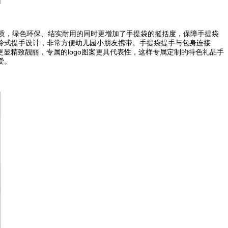
质，绿色环保、结实耐用的同时更增加了手提袋的挺括度，保障手提袋
拎式提手设计，非常方便幼儿园小朋友携带。手提袋提手与包身连接
显精致靓丽，专属的logo图案更具代表性，这样专属定制的特色礼品手
爱。