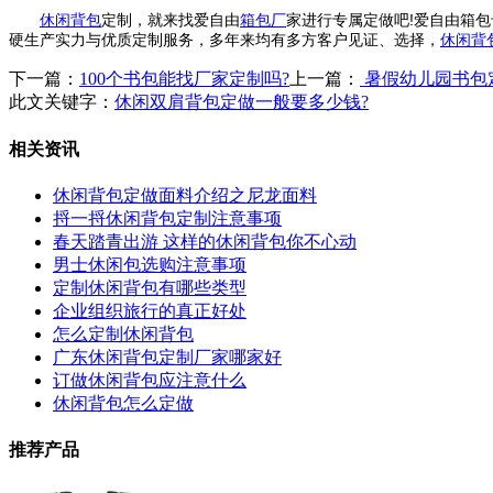
休闲背包
定制，就来找爱自由
箱包厂
家进行专属定做吧!爱自由箱
硬生产实力与优质定制服务，多年来均有多方客户见证、选择，
休闲背
下一篇：
100个书包能找厂家定制吗?
上一篇：
暑假幼儿园书包
此文关键字：
休闲双肩背包定做一般要多少钱?
相关资讯
休闲背包定做面料介绍之尼龙面料
捋一捋休闲背包定制注意事项
春天踏青出游 这样的休闲背包你不心动
男士休闲包选购注意事项
定制休闲背包有哪些类型
企业组织旅行的真正好处
怎么定制休闲背包
广东休闲背包定制厂家哪家好
订做休闲背包应注意什么
休闲背包怎么定做
推荐产品