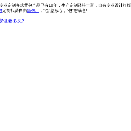
包专业定制各式背包产品已有19年，生产定制经验丰富，自有专业设计打
包
定制找爱自由
箱包厂
，“包”您放心，“包”您满意!
定做要多久?