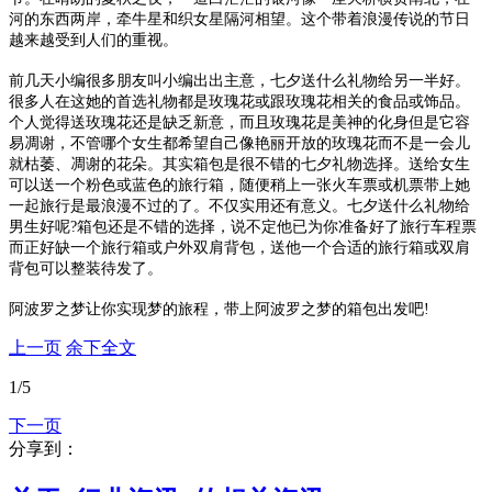
河的东西两岸，牵牛星和织女星隔河相望。这个带着浪漫传说的节日
越来越受到人们的重视。
前几天小编很多朋友叫小编出出主意，七夕送什么礼物给另一半好。
很多人在这她的首选礼物都是玫瑰花或跟玫瑰花相关的食品或饰品。
个人觉得送玫瑰花还是缺乏新意，而且玫瑰花是美神的化身但是它容
易凋谢，不管哪个女生都希望自己像艳丽开放的玫瑰花而不是一会儿
就枯萎、凋谢的花朵。其实箱包是很不错的七夕礼物选择。送给女生
可以送一个粉色或蓝色的旅行箱，随便稍上一张火车票或机票带上她
一起旅行是最浪漫不过的了。不仅实用还有意义。七夕送什么礼物给
男生好呢?箱包还是不错的选择，说不定他已为你准备好了旅行车程票
而正好缺一个旅行箱或户外双肩背包，送他一个合适的旅行箱或双肩
背包可以整装待发了。
阿波罗之梦让你实现梦的旅程，带上阿波罗之梦的箱包出发吧!
上一页
余下全文
1
/5
下一页
分享到：