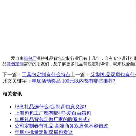
爱自由
箱包厂
深耕礼品背包定制行业已有十几年，自有专业设计打
品
背包定制
需求的朋友们，想了解更多礼品背包定制详情，就来找爱自
下一篇：
工具包定制有什么特点
上一篇：
定制礼品双肩包有什
此文关键字：
年底活动奖品 100元以内都有哪些推荐?
相关资讯
纪念礼品选什么?定制背包意义深!
上海包包工厂都有哪些?-爱自由箱包
年底礼品背包定做厂家的联系方式?
公司定制春节礼品 高端商务双肩包不容错过
年底小批量定制双肩包看这