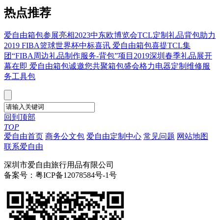
热点推荐
爱自由箱包参展亮相2023中东欧博览会
TCL定制礼品背包助力
2019 FIBA篮球世界杯
中标喜讯 爱自由箱包喜提TCL集
团“FIBA周边礼品制作服务-背包”项目
2019深圳春季礼品展开
幕在即 爱自由箱包诚邀您共聚箱包盛会
格力电器定制维修服
务工具包
回到顶部
TOP
爱自由首页
商务公文包
爱自由定制中心
常见问题
网站地图
联系爱自由
深圳市爱自由旅行用品有限公司
备案号：粤ICP备12078584号-1号