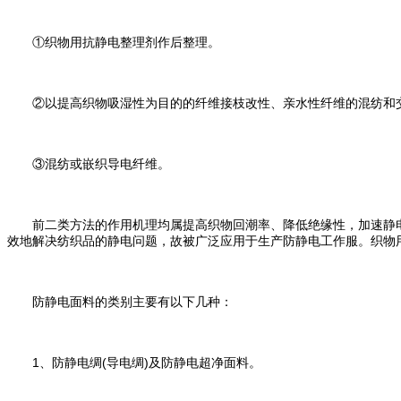
①织物用抗静电整理剂作后整理。
②以提高织物吸湿性为目的的纤维接枝改性、亲水性纤维的混纺和
③混纺或嵌织导电纤维。
前二类方法的作用机理均属提高织物回潮率、降低绝缘性，加速静电
效地解决纺织品的静电问题，故被广泛应用于生产防静电工作服。织物
防静电面料的类别主要有以下几种：
1、防静电绸(导电绸)及防静电超净面料。